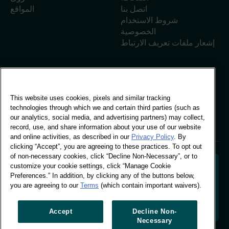
اتصل بنا
المواقع
شروط الاستخدام
الخصوصية
إشعار ملفات تعريف الارتباط
المكتب العالمي
This website uses cookies, pixels and similar tracking
مبنى فيفو، 30 شارع
technologies through which we and certain third parties (such as
ستامفورد، لندن
our analytics, social media, and advertising partners) may collect,
لندن SE1 9LQ
record, use, and share information about your use of our website
T +44 (0)207 076 9000
and online activities, as described in our
Privacy Policy
. By
clicking “Accept”, you are agreeing to these practices. To opt out
of non-necessary cookies, click “Decline Non-Necessary”, or to
customize your cookie settings, click “Manage Cookie
Preferences.” In addition, by clicking any of the buttons below,
you are agreeing to our
Terms
(which contain important waivers).
فك رموز سلوك المتسوقين لتشكيل مستقبل علامتك التجارية.
تحويل البيانات السلوكية إلى رؤى قابلة للتطبيق لدفع عجلة
النمو المستند إلى البيانات.
Accept
Decline Non-
Necessary
إدارة تفضيلات ملفات تعريف الارتباط