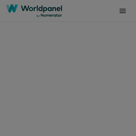
29 أبريل 2026
المقالات
تزداد شعبية "الملذات
الصغيرة" في المغرب مع
تزايد إقبال المستهلكين
على المشتريات الصغيرة
ذات الأسعار المعقولة