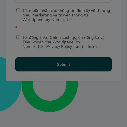
Tôi muốn nhận các thông tin định kỳ về thương
hiệu, marketing và truyền thông từ
Worldpanel by Numerator
*
Tôi đồng ý với Chính sách quyền riêng tư và
Điều khoản của Worldpanel by
Numerator
Privacy Policy
and
Terms
Submit