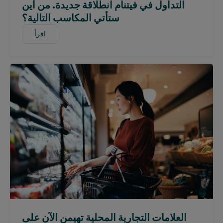
غانا
التداول في فيتنام انطلاقة جديدة. من أين
عالمي
ستأتي المكاسب التالية؟
الهند
اقرأ
اقرأ
إندونيسيا
أيرلندا
كينيا
كوريا
الصين القارية (CN)
الصين القارية (بالإنجليزية)
ماليزيا
المكسيك
المغرب
نيجيريا
بيرو
الفلبين
العلامات التجارية المحلية تهيمن الآن على