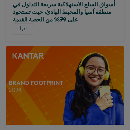
البرتغال
أسواق السلع الاستهلاكية سريعة التداول في
المملكة العربية السعودية
منطقة آسيا والمحيط الهادئ، حيث تستحوذ
على 79% من الحصة القيمة
اسكتلندا
جنوب أفريقيا
اقرأ
اقرأ
إسبانيا
سريلانكا
تايوان
تايلاند
أوغندا
المملكة المتحدة وأيرلندا
الإمارات العربية المتحدة
المملكة المتحدة
الولايات المتحدة
فيتنام