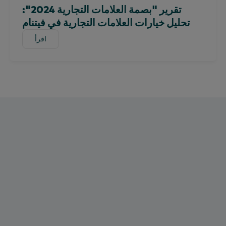
تقرير "بصمة العلامات التجارية 2024":
تحليل خيارات العلامات التجارية في فيتنام
اقرأ
اقرأ
Worldpanel من Numerator فيتنام
58 شارع فو فان تان