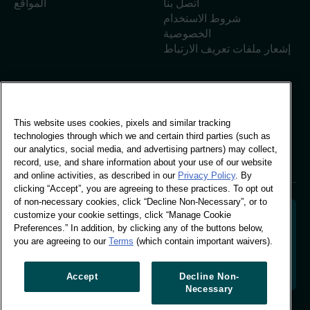
اتصل بنا
المواقع
شروط الاستخدام
الخصوصية
إشعار ملفات تعريف الارتباط
المكتب العالمي
This website uses cookies, pixels and similar tracking
مبنى فيفو، 30 شارع
technologies through which we and certain third parties (such as
ستامفورد، لندن
our analytics, social media, and advertising partners) may collect,
لندن SE1 9LQ
record, use, and share information about your use of our website
T +44 (0)207 076 9000
and online activities, as described in our
Privacy Policy
. By
clicking “Accept”, you are agreeing to these practices. To opt out
of non-necessary cookies, click “Decline Non-Necessary”, or to
customize your cookie settings, click “Manage Cookie
Preferences.” In addition, by clicking any of the buttons below,
you are agreeing to our
Terms
(which contain important waivers).
فك رموز سلوك المتسوقين لتشكيل مستقبل علامتك التجارية.
تحويل البيانات السلوكية إلى رؤى قابلة للتطبيق لدفع عجلة
النمو المستند إلى البيانات.
Accept
Decline Non-
Necessary
إدارة تفضيلات ملفات تعريف الارتباط