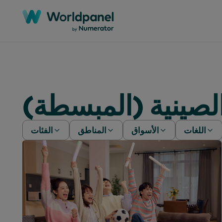
لصينية (المبسطة)
اللغات
الأسواق
المناطق
الفئات
(المبسطة)
الجزائر
أفريقيا
الورقات البيضاء
(التقليدية)
الأرجنتين
آسيا والمحيط الهادئ
ندوات عبر الإنترنت
الإنجليزية
أستراليا
أوروبا
دراسات حالة
الفرنسية
بنغلاديش
عالمي
التقارير
الكورية
بوليفيا
أمريكا اللاتينية
المقالات