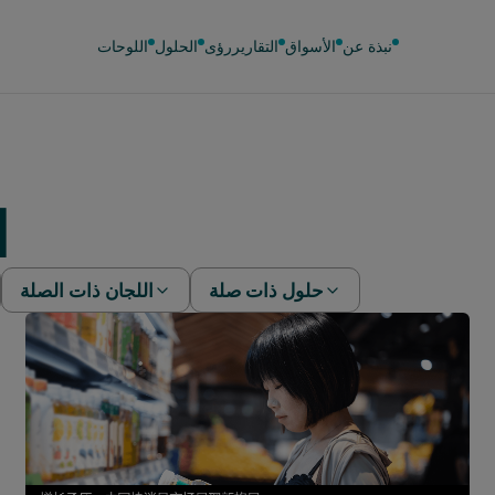
نبذة عن
الأسواق
التقارير
رؤى
الحلول
اللوحات
ا
حلول ذات صلة
اللجان ذات الصلة
تحليل السلوك
لجنة رعاية الأطفال
الصينية 
فعالية التسويق
لجنة التجميل
الصينية 
استطلاع PanelVoice
لجنة الموضة
التقسيم
لوحة إعلانية خارجية
لوحة البنزين