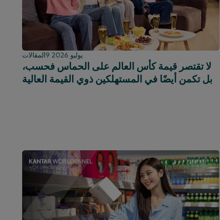
البرتغالية
البرازيل
الشرق الأوسط
الإسبانية
أمريكا الوسطى
أمريكا الشمالية
تشيلي
كولومبيا
9 يوليو 2026
المقالات
لا تقتصر قيمة كأس العالم على الحماس فحسب،
الجمهورية الدومينيكية
بل تكمن أيضًا في المستهلكين ذوي القيمة العالية
الإكوادور
مصر
إثيوبيا
فرنسا
غانا
عالمي
الهند
إندونيسيا
أيرلندا