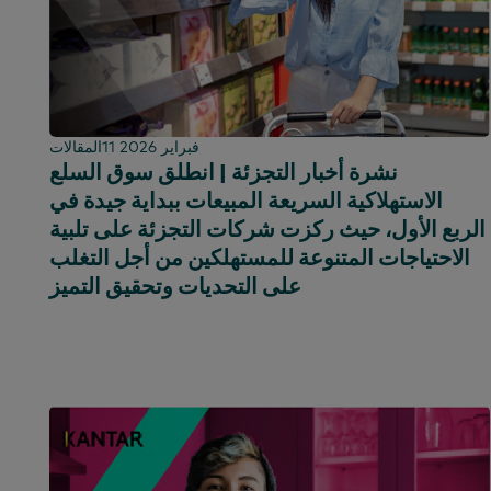
كينيا
كوريا
الصين القارية (CN)
الصين القارية
(بالإنجليزية)
11 فبراير 2026
المقالات
ماليزيا
نشرة أخبار التجزئة | انطلق سوق السلع
الاستهلاكية السريعة المبيعات ببداية جيدة في
المكسيك
الربع الأول، حيث ركزت شركات التجزئة على تلبية
المغرب
الاحتياجات المتنوعة للمستهلكين من أجل التغلب
نيجيريا
على التحديات وتحقيق التميز
بيرو
الفلبين
البرتغال
المملكة العربية السعودية
اسكتلندا
جنوب أفريقيا