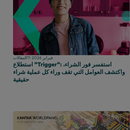
إسبانيا
سريلانكا
تايوان
تايلاند
أوغندا
المملكة المتحدة وأيرلندا
الإمارات العربية المتحدة
11 فبراير 2026
المقالات
استطلاع "Trigger": استفسر فور الشراء،
المملكة المتحدة
واكتشف العوامل التي تقف وراء كل عملية شراء
الولايات المتحدة
حقيقية
فيتنام