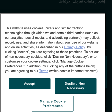
إشعار ملفات تعريف الارتباط
المكتب العالمي
This website uses cookies, pixels and similar tracking
مبنى فيفو، 30 شارع
technologies through which we and certain third parties (such as
ستامفورد، لندن
our analytics, social media, and advertising partners) may collect,
لندن SE1 9LQ
record, use, and share information about your use of our website
T +44 (0)207 076 9000
and online activities, as described in our
Privacy Policy
. By
clicking “Accept”, you are agreeing to these practices. To opt out
of non-necessary cookies, click “Decline Non-Necessary”, or to
customize your cookie settings, click “Manage Cookie
Preferences.” In addition, by clicking any of the buttons below,
you are agreeing to our
Terms
(which contain important waivers).
فك رموز سلوك المتسوقين لتشكيل مستقبل علامتك التجارية.
تحويل البيانات السلوكية إلى رؤى قابلة للتطبيق لدفع عجلة
النمو المستند إلى البيانات.
Accept
Decline Non-
Necessary
إدارة تفضيلات ملفات تعريف الارتباط
Manage Cookie
© وورلدبانل 2026
Preferences
تصميم الموقع: T-F