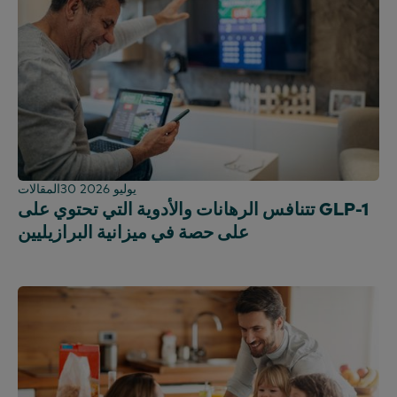
كينيا
كوريا
الصين القارية (CN)
الصين القارية (بالإنجليزية)
ماليزيا
المكسيك
المغرب
30 يوليو 2026
المقالات
نيجيريا
تتنافس الرهانات والأدوية التي تحتوي على GLP-1
بيرو
على حصة في ميزانية البرازيليين
الفلبين
البرتغال
المملكة العربية السعودية
اسكتلندا
جنوب أفريقيا
إسبانيا