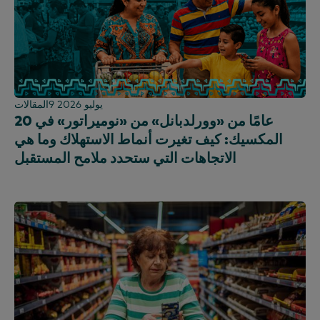
9 يوليو 2026
المقالات
20 عامًا من «وورلدبانل» من «نوميراتور» في
المكسيك: كيف تغيرت أنماط الاستهلاك وما هي
الاتجاهات التي ستحدد ملامح المستقبل