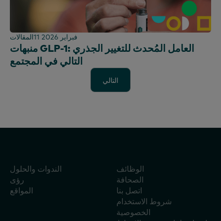
11 فبراير 2026
المقالات
منبهات GLP-1: العامل المُحدث للتغيير الجذري
التالي في المجتمع
التالي
التالي
الوظائف
الندوات والحلول
الصحافة
رؤى
اتصل بنا
المواقع
شروط الاستخدام
الخصوصية