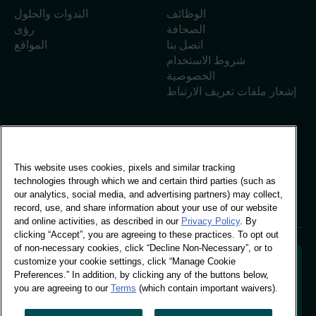
الوظائف
الندوات والحلول
الصحافة
رؤى
اتصل بنا
المواقع
شروط الاستخدام
الخصوصية
إشعار ملفات تعريف الارتباط
المكتب العالمي
This website uses cookies, pixels and similar tracking
مبنى فيفو، 30 شارع
technologies through which we and certain third parties (such as
ستامفورد، لندن
our analytics, social media, and advertising partners) may collect,
لندن SE1 9LQ
record, use, and share information about your use of our website
T +44 (0)207 076 9000
and online activities, as described in our
Privacy Policy
. By
clicking “Accept”, you are agreeing to these practices. To opt out
of non-necessary cookies, click “Decline Non-Necessary”, or to
customize your cookie settings, click “Manage Cookie
Preferences.” In addition, by clicking any of the buttons below,
you are agreeing to our
Terms
(which contain important waivers).
فك رموز سلوك المتسوقين لتشكيل مستقبل علامتك التجارية.
تحويل البيانات السلوكية إلى رؤى قابلة للتطبيق لدفع عجلة