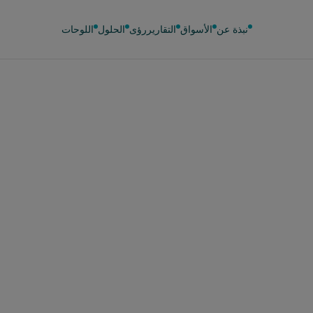
نبذة عن
الأسواق
التقارير
رؤى
الحلول
اللوحات
16 مايو 024
ه أكثر من نصف العل
لتجارية للسلع الاستهل
سريعة التداول في في
وبات في المنافسة خ