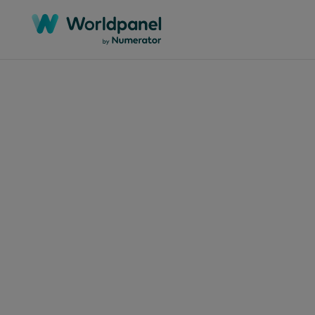
2
المقالات
امات
اكية
تنام
لال