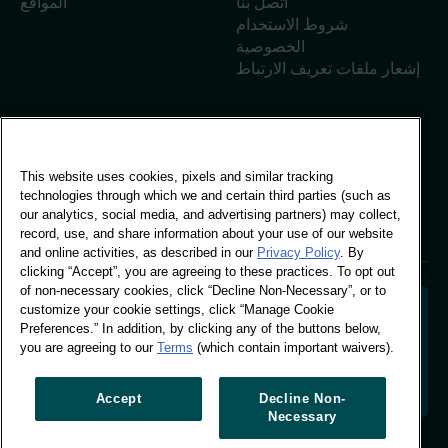
اتصل بنا
المواقع
شروط الاستخدام
الخصوصية
إشعار ملفات تعريف الارتباط
المكتب العالمي
This website uses cookies, pixels and similar tracking
مبنى فيفو، 30 شارع
technologies through which we and certain third parties (such as
ستامفورد، لندن
our analytics, social media, and advertising partners) may collect,
لندن SE1 9LQ
record, use, and share information about your use of our website
T +44 (0)207 076 9000
and online activities, as described in our
Privacy Policy
. By
clicking “Accept”, you are agreeing to these practices. To opt out
of non-necessary cookies, click “Decline Non-Necessary”, or to
customize your cookie settings, click “Manage Cookie
Preferences.” In addition, by clicking any of the buttons below,
you are agreeing to our
Terms
(which contain important waivers).
فك رموز سلوك المتسوقين لتشكيل مستقبل علامتك التجارية.
تحويل البيانات السلوكية إلى رؤى قابلة للتطبيق لدفع عجلة
النمو المستند إلى البيانات.
Accept
Decline Non-
Necessary
إدارة تفضيلات ملفات تعريف الارتباط