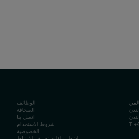
22 يوليو 2026
التقارير
ثر من مجرد تعديل تجميلي
المي
الوظائف
الصحافة
اتصل بنا
T +
شروط الاستخدام
الخصوصية
إشعار ملفات تعريف الارتباط