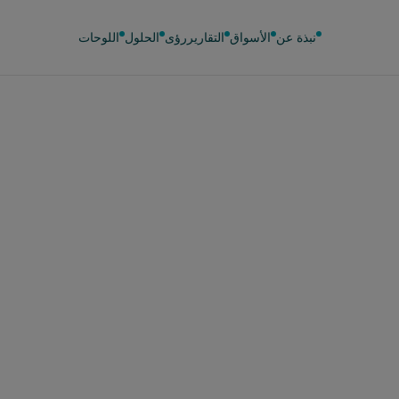
نبذة عن
الأسواق
التقارير
رؤى
الحلول
اللوحات
10 أبريل 2026
يف يؤثر دواء «أوزيم
على عادات الشراء
المستهلكين في إسبا