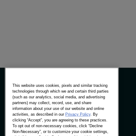
This website uses cookies, pixels and similar tracking
technologies through which we and certain third parties
(such as our analytics, social media, and advertising
الندوات والحلول
partners) may collect, record, use, and share
رؤى
information about your use of our website and online
المواقع
activities, as described in our
Privacy Policy
. By
clicking “Accept”, you are agreeing to these practices.
To opt out of non-necessary cookies, click “Decline
Non-Necessary”, or to customize your cookie settings,