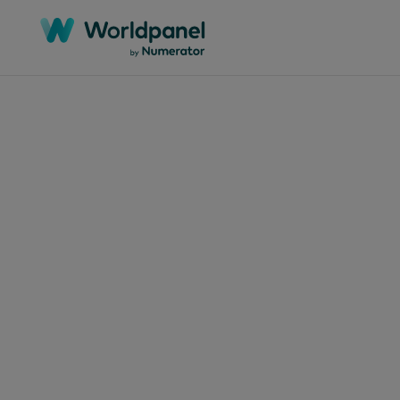
المقالات
بيك»
 لدى
نيا؟