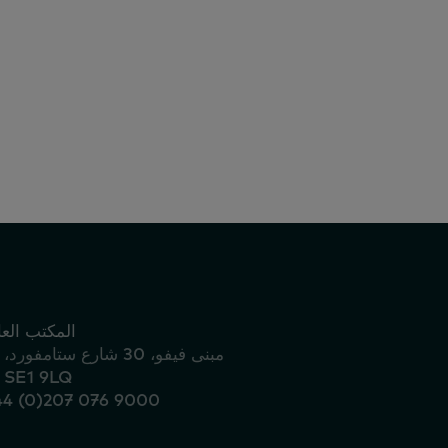
أك
المكتب الع
مبنى فيفو، 30 شارع ستامفورد، لندن
لندن SE1 9LQ
44 (0)207 076 9000